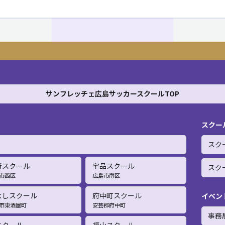
サンフレッチェ広島サッカースクールTOP
スクー
スク
音スクール
宇品スクール
スク
市西区
広島市南区
よしスクール
府中町スクール
イベン
市東酒屋町
安芸郡府中町
事務