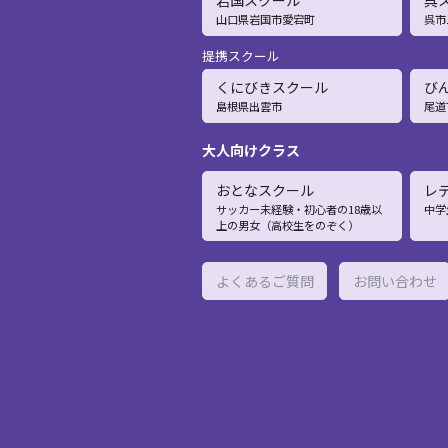
岩国スクール
呉
山口県岩国市愛宕町
呉市
提携スクール
くにびきスクール
び
島根県出雲市
尾道
大人向けクラス
おとなスクール
レ
サッカー未経験・初心者の18歳以
中学
上の男女（高校生をのぞく）
よくあるご質問
お問い合わせ