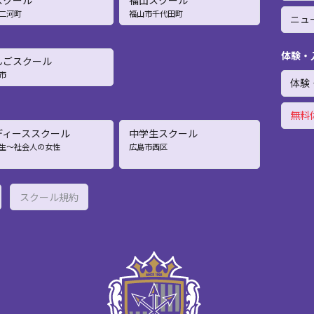
スクール
福山スクール
二河町
福山市千代田町
ニュ
体験・
んごスクール
市
体験
無料
ディーススクール
中学生スクール
生〜社会人の女性
広島市西区
スクール規約